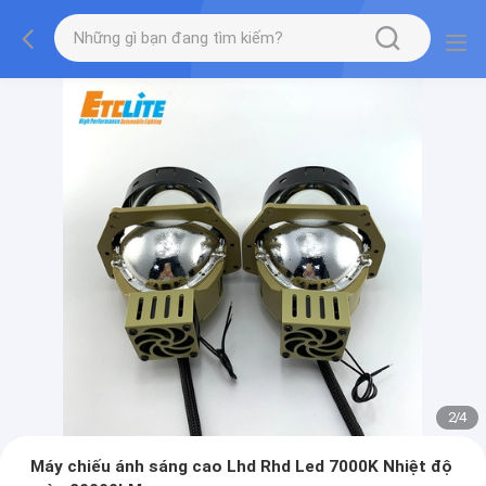
2
/
4
Máy chiếu ánh sáng cao Lhd Rhd Led 7000K Nhiệt độ