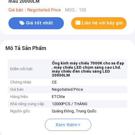
màu 20000LM
Giá bán：Negotiated Price
MOQ：100
Giá tốt nhất
Liên hệ với bây giờ
Mô Tả Sản Phẩm
Ống kính máy chiếu 7000K cho xe đạp
,
,
máy chiếu LED chùm sáng cao Lhd
Điểm nổi bật
máy chiếu đèn chiếu sáng LED
20000LM
Chứng nhận
CE
Giá bán
Negotiated Price
Hàng hiệu
ETClite
Khả năng cung cấp
12000PCS / THÁNG
Nguồn gốc
Quảng Đông, Trung Quốc
Xem thêm