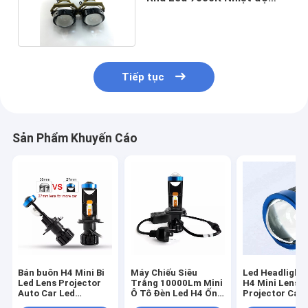
màu 20000LM
Tiếp tục
Sản Phẩm Khuyến Cáo
Bán buôn H4 Mini Bi
Máy Chiếu Siêu
Led Headlight 
Led Lens Projector
Trắng 10000Lm Mini
H4 Mini Lens
Auto Car Led
Ô Tô Đèn Led H4 Ống
Projector Car 
Headlight Bulbs 40W
Kính Máy Chiếu Hi/Lo
Headlight H7 