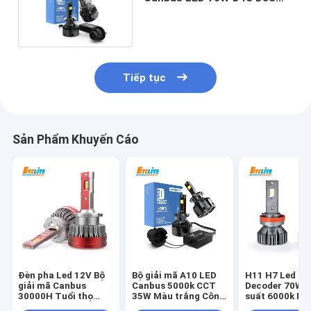
6000K Nhiệt độ màu
Tiếp tục
Sản Phẩm Khuyến Cáo
Đèn pha Led 12V Bộ
Bộ giải mã A10 LED
H11 H7 Led C
giải mã Canbus
Canbus 5000k CCT
Decoder 70W 
30000H Tuổi thọ
35W Màu trắng Công
suất 6000k Nh
H13 D4S D5S
suất D1S D2S
màu IP68