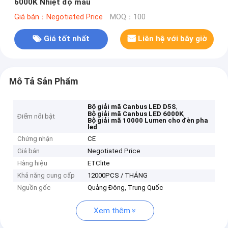
6000K Nhiệt độ màu
Giá bán：Negotiated Price
MOQ：100
Giá tốt nhất
Liên hệ với bây giờ
Mô Tả Sản Phẩm
,
Bộ giải mã Canbus LED D5S
,
Bộ giải mã Canbus LED 6000K
Điểm nổi bật
Bộ giải mã 10000 Lumen cho đèn pha
led
Chứng nhận
CE
Giá bán
Negotiated Price
Hàng hiệu
ETClite
Khả năng cung cấp
12000PCS / THÁNG
Nguồn gốc
Quảng Đông, Trung Quốc
Xem thêm