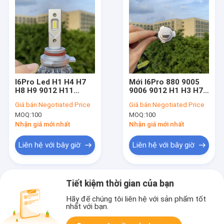
I6Pro Led H1 H4 H7
Mới I6Pro 880 9005
H8 H9 9012 H11
9006 9012 H1 H3 H7
12000Lm 120W
H11 120W 12000Lm
Giá bán:
Negotiated Price
Giá bán:
Negotiated Price
6500K Đèn pha Led
Ánh sáng trắng Bóng
MOQ:
100
MOQ:
100
xe hơi Trắng 9005
đèn pha Led ô tô
Hb3 9006 Bóng đèn
dành cho ánh sáng ô
Nhận giá mới nhất
Nhận giá mới nhất
tô
Liên hệ với bây giờ
Liên hệ với bây giờ
Tiết kiệm thời gian của bạn
Hãy để chúng tôi liên hệ với sản phẩm tốt
nhất với bạn.