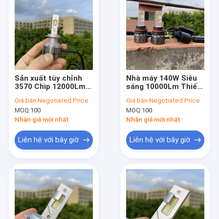
Sản xuất tùy chỉnh
Nhà máy 140W Siêu
3570 Chip 12000Lm
sáng 10000Lm Thiết
100W 6000K Đèn pha
kế độc đáo Bóng đèn
Giá bán:
Negotiated Price
Giá bán:
Negotiated Price
ô tô LED Bóng đèn ô
tự động Đèn pha Xe
MOQ:
100
MOQ:
100
tô Đèn ô tô Đèn pha
hơi Canbus
ô tô Nhà sản xuất
Nhận giá mới nhất
Nhận giá mới nhất
Liên hệ với bây giờ
Liên hệ với bây giờ
Trang chủ
Các sản phẩm
Về chúng tôi