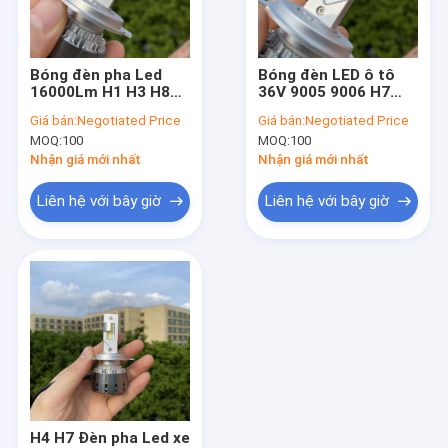
Tham quan nhà máy
Kiểm soát chất lượng
Bóng đèn pha Led
Bóng đèn LED ô tô
16000Lm H1 H3 H8
36V 9005 9006 H7
Liên hệ chúng tôi
9005 Hb3 9006 Hb4
H11 H4 120W Đèn
Giá bán:
Negotiated Price
Giá bán:
Negotiated Price
H4
pha LED
MOQ:
100
MOQ:
100
Yêu cầu báo giá
Nhận giá mới nhất
Nhận giá mới nhất
Liên hệ với bây giờ
Liên hệ với bây giờ
Bóng đèn pha LED ô tô
Bóng đèn pha LED Lumen cao
Bóng đèn pha LED không quạt
Quạt đèn pha LED làm mát
Đèn pha LED nhiều màu
H4 H7 Đèn pha Led xe