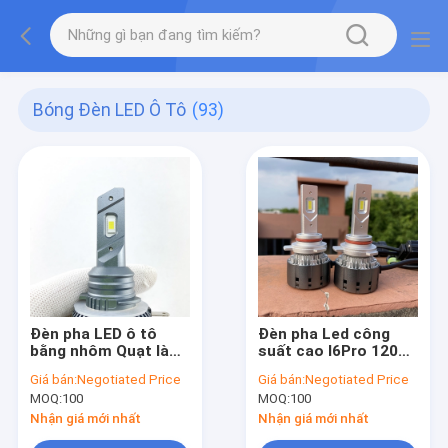
Bóng Đèn LED Ô Tô
(93)
Đèn pha LED ô tô
Đèn pha Led công
bằng nhôm Quạt làm
suất cao I6Pro 120W
mát Canbus Ip68
12000Lm Chất lượng
Giá bán:
Negotiated Price
Giá bán:
Negotiated Price
Chống thấm nước
H7 H1 H3 Đèn pha
MOQ:
100
MOQ:
100
H15 Đèn pha LED phía
Led H11 9005 9006
trước tự động
9012 Bóng đèn pha
Nhận giá mới nhất
Nhận giá mới nhất
Led xe hơi