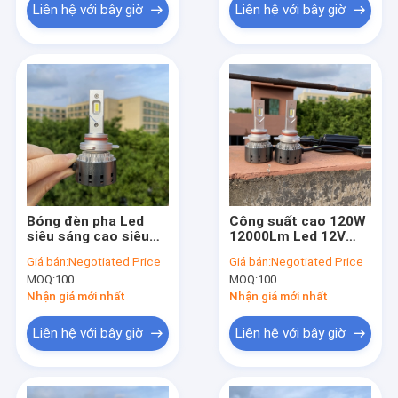
Liên hệ với bây giờ
Liên hệ với bây giờ
Bóng đèn pha Led
Công suất cao 120W
siêu sáng cao siêu
12000Lm Led 12V
sáng 12000Lm 120W
24V Siêu sáng 9005
Giá bán:
Negotiated Price
Giá bán:
Negotiated Price
H3 H1 H11 9012 Bóng
9006 9012 Đèn pha
MOQ:
100
MOQ:
100
đèn pha Led H4 H7
Led Đèn pha Led H11
Đèn pha Led
H4 cho ô tô
Nhận giá mới nhất
Nhận giá mới nhất
Liên hệ với bây giờ
Liên hệ với bây giờ